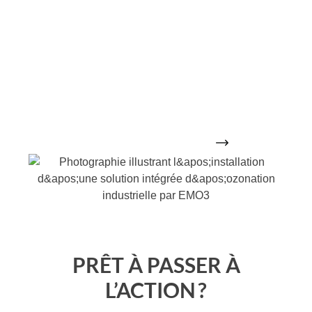
Équipements fiables, conçus et
fabriqués au Canada
Intégration complète: conception,
installation, formation, entretien
De la consultation à la
mise en service
, on vous
accompagne à chaque étape.
Voir nos projets récents
PRÊT À PASSER À
L’ACTION ?