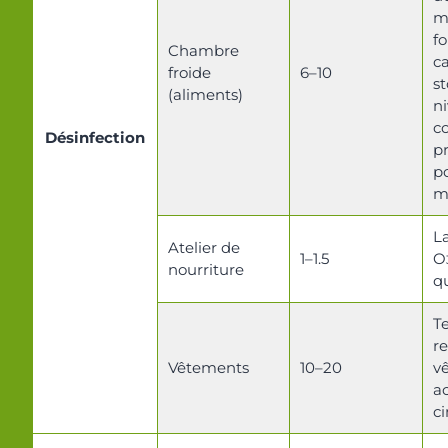
m
fo
Chambre
c
froide
6–10
s
(aliments)
n
c
Désinfection
p
po
m
La
Atelier de
1–1.5
O
nourriture
q
T
re
Vêtements
10–20
v
a
ci