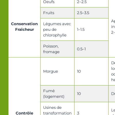
Oeufs
2–2.5
Fruits
2.5–3.5
A
Conservation
Légumes avec
i
Fraîcheur
peu de
1–1.5
2–
chlorophylle
Poisson,
0.5–1
fromage
D
lo
Morgue
10
o
h
Fumé
10
D
(logement)
Usines de
L
Contrôle
transformation
3