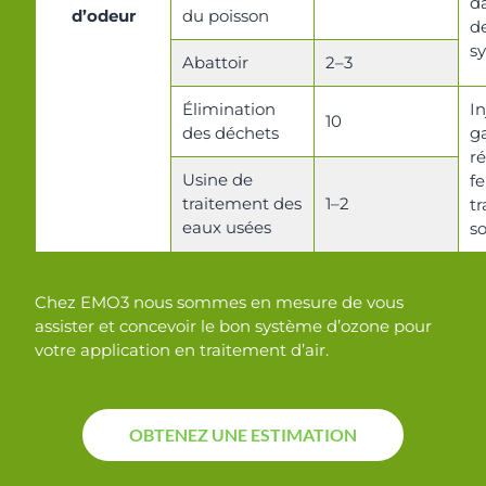
da
d’odeur
du poisson
de
s
Abattoir
2–3
Élimination
In
10
des déchets
g
r
Usine de
f
traitement des
1–2
tr
eaux usées
s
Chez EMO3 nous sommes en mesure de vous
assister et concevoir le bon système d’ozone pour
votre application en traitement d’air.
OBTENEZ UNE ESTIMATION