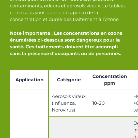
contaminants, odeurs et aérosols viraux. Le tableau
ci-dessous vous donne un aperçu de la
concentration et durée des traitement à l’ozone.
Note importante : Les concentrations en ozone
énumérées ci-dessous sont dangereux pour la
santé. Ces traitements doivent être accompli
sans la présence d’occupants ou de personnes.
Concentration
Application
Catégorie
ppm
Aérosols viraux
H
(Influenza,
10-20
>
Norovirus)
t
D
i
d