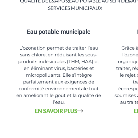
Eau potable municipale
L’ozonation permet de traiter l’eau
Grâce 
sans chlore, en réduisant les sous-
l’ozon
produits indésirables (THM, HAA) et
organique
en éliminant virus, bactéries et
traiter, r
micropolluants. Elle s’intègre
le rejet
parfaitement aux exigences de
tr
conformité environnementale tout
écorespo
en améliorant le goût et la qualité de
soumises 
l’eau.
au trai
EN SAVOIR PLUS
E