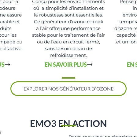
 pour la
Conçu pour les environnements
Pensé p
 odeurs
où la simplicité d’installation et
i
ème assure
la robustesse sont essentielles.
envir
urable et
Ce générateur d’ozone refroidi
tempéra
duits
à l’air offre une performance
d’ozone re
pour les
stable pour le traitement de l’air
capacité
pompage ou
ou de l’eau en circuit fermé,
et un fo
 olfactive.
sans besoin d’eau de
refroidissement.
US
EN SAVOIR PLUS
EN 
EXPLORER NOS GÉNÉRATEUR D'OZONE
EMO3 EN ACTION
Parce que vous ne cherchez p