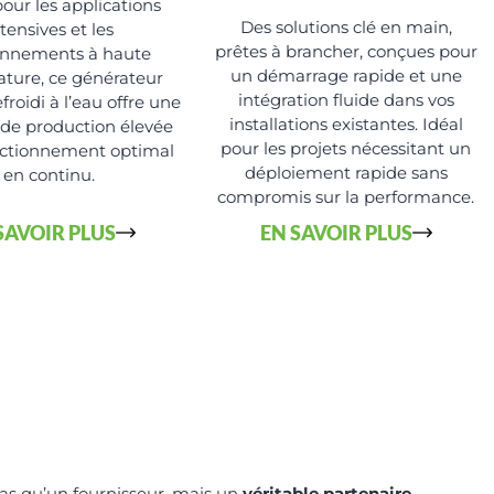
our les applications
Des solutions clé en main,
ntensives et les
prêtes à brancher, conçues pour
onnements à haute
un démarrage rapide et une
ture, ce générateur
intégration fluide dans vos
froidi à l’eau offre une
installations existantes. Idéal
 de production élevée
pour les projets nécessitant un
nctionnement optimal
déploiement rapide sans
en continu.
compromis sur la performance.
SAVOIR PLUS
EN SAVOIR PLUS
as qu’un fournisseur, mais un
véritable partenaire