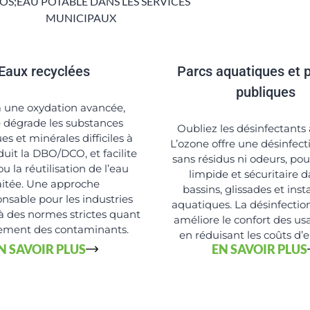
Eaux recyclées
Parcs aquatiques et 
publiques
à une oxydation avancée,
e dégrade les substances
Oubliez les désinfectants 
s et minérales difficiles à
L’ozone offre une désinfect
éduit la DBO/DCO, et facilite
sans résidus ni odeurs, po
 ou la réutilisation de l’eau
limpide et sécuritaire d
aitée. Une approche
bassins, glissades et inst
nsable pour les industries
aquatiques. La désinfection
à des normes strictes quant
améliore le confort des us
tement des contaminants.
en réduisant les coûts d’e
N SAVOIR PLUS
EN SAVOIR PLUS