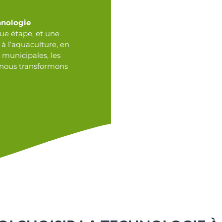
hnologie
e étape, et une
 à l’aquaculture, en
s municipales, les
, nous transformons