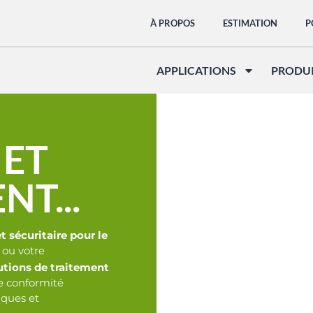
À PROPOS
ESTIMATION
P
APPLICATIONS
PRODU
 ET
NT...
t sécuritaire pour le
 ou votre
utions de traitement
e conformité
iques et